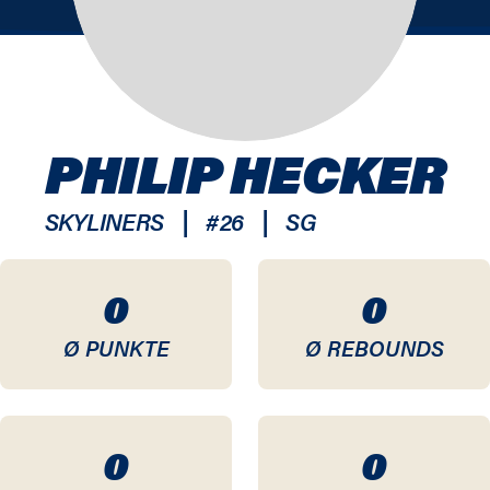
PHILIP HECKER
|
|
SKYLINERS
#
26
SG
0
0
Ø PUNKTE
Ø REBOUNDS
0
0