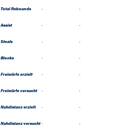
Total Rebounds
-
-
Assist
-
-
Steals
-
-
Blocks
-
-
Freiwürfe erzielt
-
-
Freiwürfe versucht
-
-
Nahdistanz erzielt
-
-
Nahdistanz versucht
-
-