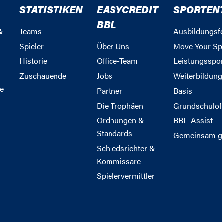
STATISTIKEN
EASYCREDIT
SPORTEN
BBL
&
Teams
Ausbildungsf
Spieler
Über Uns
Move Your Sp
Historie
Office-Team
Leistungsspo
Zuschauende
Jobs
Weiterbildun
e
Partner
Basis
Die Trophäen
Grundschulof
Ordnungen &
BBL-Assist
Standards
Gemeinsam g
Schiedsrichter &
Kommissare
Spielervermittler