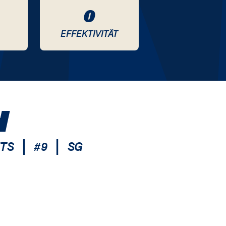
0
EFFEKTIVITÄT
H
|
|
ETS
#
9
SG