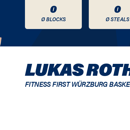
0
0
Ø BLOCKS
Ø STEALS
LUKAS ROT
FITNESS FIRST WÜRZBURG BASK