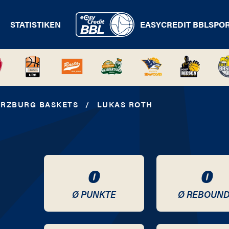
STATISTIKEN
EASYCREDIT BBL
SPO
ÜRZBURG BASKETS
/
LUKAS ROTH
0
0
Ø PUNKTE
Ø REBOUN