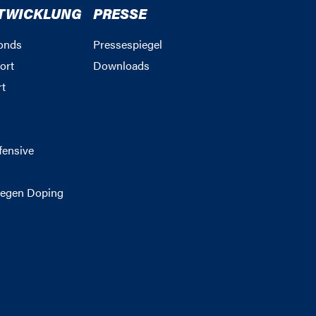
TWICKLUNG
PRESSE
onds
Pressespiegel
ort
Downloads
rt
g
fensive
egen Doping