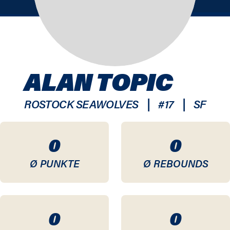
ALAN TOPIC
|
|
ROSTOCK SEAWOLVES
#
17
SF
0
0
Ø PUNKTE
Ø REBOUNDS
0
0