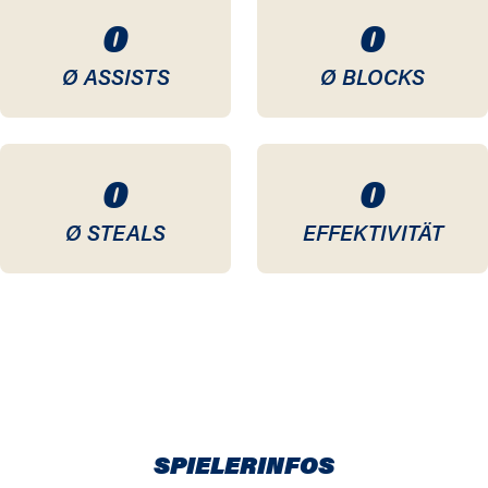
0
0
Ø ASSISTS
Ø BLOCKS
0
0
Ø STEALS
EFFEKTIVITÄT
SPIELERINFOS