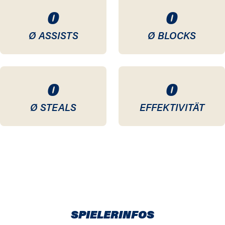
0
0
Ø ASSISTS
Ø BLOCKS
0
0
Ø STEALS
EFFEKTIVITÄT
SPIELERINFOS