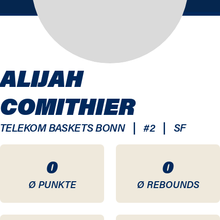
ALIJAH
COMITHIER
|
|
TELEKOM BASKETS BONN
#
2
SF
0
0
Ø PUNKTE
Ø REBOUNDS