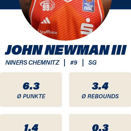
JOHN NEWMAN III
|
|
NINERS CHEMNITZ
#
9
SG
6.3
3.4
Ø PUNKTE
Ø REBOUNDS
1.4
0.3