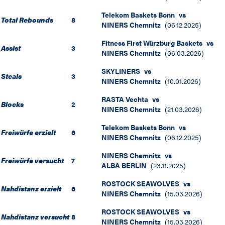
Telekom Baskets Bonn
vs
Total Rebounds
8
NINERS Chemnitz
(
06.12.2025
)
Fitness First Würzburg Baskets
vs
Assist
3
NINERS Chemnitz
(
06.03.2026
)
SKYLINERS
vs
Steals
3
NINERS Chemnitz
(
10.01.2026
)
RASTA Vechta
vs
Blocks
2
NINERS Chemnitz
(
21.03.2026
)
Telekom Baskets Bonn
vs
Freiwürfe erzielt
6
NINERS Chemnitz
(
06.12.2025
)
NINERS Chemnitz
vs
Freiwürfe versucht
7
ALBA BERLIN
(
23.11.2025
)
ROSTOCK SEAWOLVES
vs
Nahdistanz erzielt
6
NINERS Chemnitz
(
15.03.2026
)
ROSTOCK SEAWOLVES
vs
Nahdistanz versucht
8
NINERS Chemnitz
(
15.03.2026
)