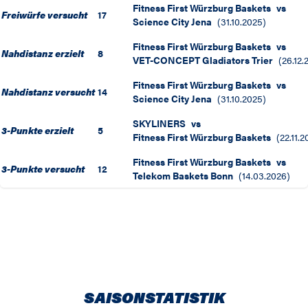
Fitness First Würzburg Baskets
vs
Freiwürfe versucht
17
Science City Jena
(
31.10.2025
)
Fitness First Würzburg Baskets
vs
Nahdistanz erzielt
8
VET-CONCEPT Gladiators Trier
(
26.12.
Fitness First Würzburg Baskets
vs
Nahdistanz versucht
14
Science City Jena
(
31.10.2025
)
SKYLINERS
vs
3-Punkte erzielt
5
Fitness First Würzburg Baskets
(
22.11.2
Fitness First Würzburg Baskets
vs
3-Punkte versucht
12
Telekom Baskets Bonn
(
14.03.2026
)
SAISONSTATISTIK