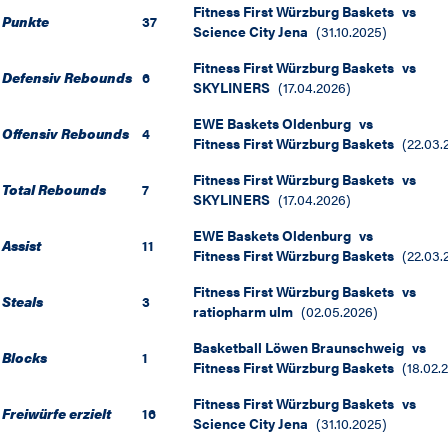
Fitness First Würzburg Baskets
vs
Punkte
37
Science City Jena
(
31.10.2025
)
Fitness First Würzburg Baskets
vs
Defensiv Rebounds
6
SKYLINERS
(
17.04.2026
)
EWE Baskets Oldenburg
vs
Offensiv Rebounds
4
Fitness First Würzburg Baskets
(
22.03.
Fitness First Würzburg Baskets
vs
Total Rebounds
7
SKYLINERS
(
17.04.2026
)
EWE Baskets Oldenburg
vs
Assist
11
Fitness First Würzburg Baskets
(
22.03.
Fitness First Würzburg Baskets
vs
Steals
3
ratiopharm ulm
(
02.05.2026
)
Basketball Löwen Braunschweig
vs
Blocks
1
Fitness First Würzburg Baskets
(
18.02.
Fitness First Würzburg Baskets
vs
Freiwürfe erzielt
16
Science City Jena
(
31.10.2025
)