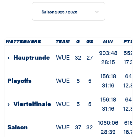
Saison 2025 / 2026
WETTBEWERB
TEAM
G
GS
MIN
PTS
903:48
552
›
Hauptrunde
WUE
32
27
28:15
17.3
156:18
64
Playoffs
WUE
5
5
31:16
12.8
156:18
64
›
Viertelfinale
WUE
5
5
31:16
12.8
1060:06
616
Saison
WUE
37
32
28:39
16.7