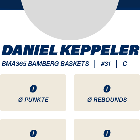
DANIEL KEPPELER
|
|
BMA365 BAMBERG BASKETS
#
31
C
0
0
Ø PUNKTE
Ø REBOUNDS
0
0