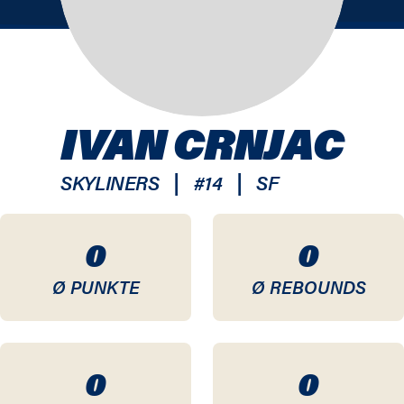
IVAN CRNJAC
|
|
SKYLINERS
#
14
SF
0
0
Ø PUNKTE
Ø REBOUNDS
0
0