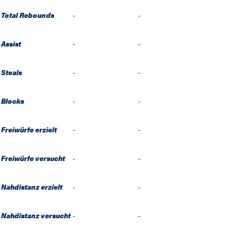
Total Rebounds
-
-
Assist
-
-
Steals
-
-
Blocks
-
-
Freiwürfe erzielt
-
-
Freiwürfe versucht
-
-
Nahdistanz erzielt
-
-
Nahdistanz versucht
-
-