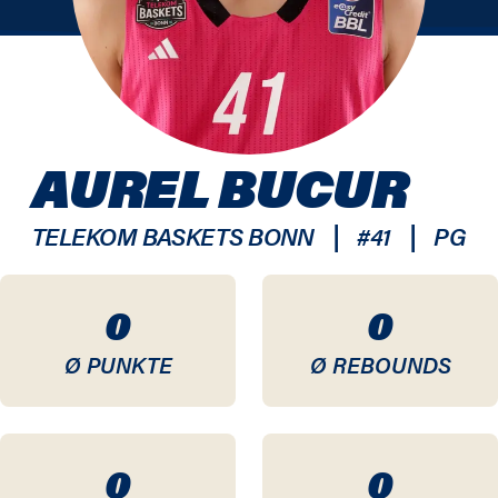
AUREL BUCUR
|
|
TELEKOM BASKETS BONN
#
41
PG
0
0
Ø PUNKTE
Ø REBOUNDS
0
0