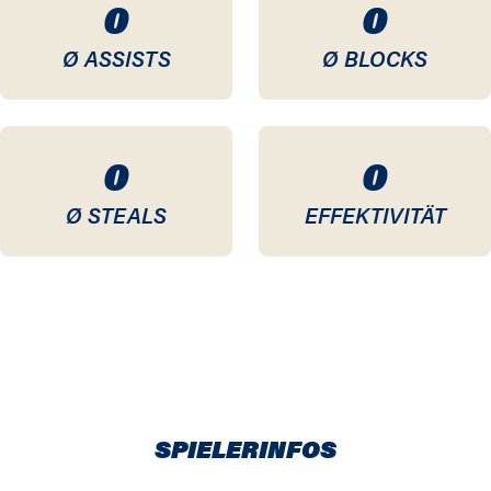
0
0
Ø ASSISTS
Ø BLOCKS
0
0
Ø STEALS
EFFEKTIVITÄT
SPIELERINFOS