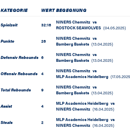
KATEGORIE
WERT
BEGEGNUNG
NINERS Chemnitz
vs
Spielzeit
32:16
ROSTOCK SEAWOLVES
(
04.05.2025
)
NINERS Chemnitz
vs
Punkte
26
Bamberg Baskets
(
13.04.2025
)
NINERS Chemnitz
vs
Defensiv Rebounds
6
Bamberg Baskets
(
13.04.2025
)
NINERS Chemnitz
vs
Offensiv Rebounds
4
MLP Academics Heidelberg
(
17.05.202
NINERS Chemnitz
vs
Total Rebounds
9
Bamberg Baskets
(
13.04.2025
)
MLP Academics Heidelberg
vs
Assist
4
NINERS Chemnitz
(
16.04.2025
)
MLP Academics Heidelberg
vs
Steals
2
NINERS Chemnitz
(
16.04.2025
)