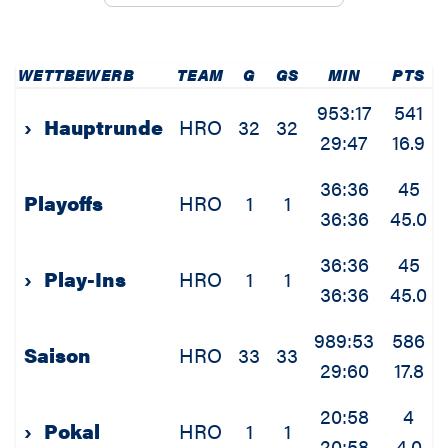
WETTBEWERB
TEAM
G
GS
MIN
PTS
953:17
541
›
Hauptrunde
HRO
32
32
29:47
16.9
36:36
45
Playoffs
HRO
1
1
36:36
45.0
36:36
45
›
Play-Ins
HRO
1
1
36:36
45.0
989:53
586
Saison
HRO
33
33
29:60
17.8
20:58
4
›
Pokal
HRO
1
1
20:58
4.0