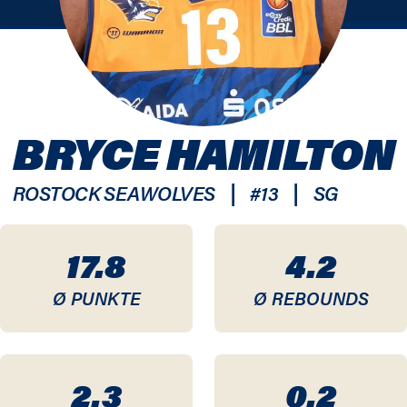
BRYCE HAMILTON
|
|
ROSTOCK SEAWOLVES
#
13
SG
17.8
4.2
Ø PUNKTE
Ø REBOUNDS
2.3
0.2