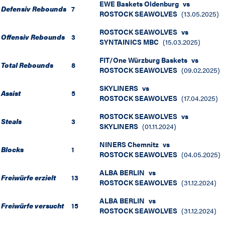
EWE Baskets Oldenburg
vs
Defensiv Rebounds
7
ROSTOCK SEAWOLVES
(
13.05.2025
)
ROSTOCK SEAWOLVES
vs
Offensiv Rebounds
3
SYNTAINICS MBC
(
15.03.2025
)
FIT/One Würzburg Baskets
vs
Total Rebounds
8
ROSTOCK SEAWOLVES
(
09.02.2025
)
SKYLINERS
vs
Assist
5
ROSTOCK SEAWOLVES
(
17.04.2025
)
ROSTOCK SEAWOLVES
vs
Steals
3
SKYLINERS
(
01.11.2024
)
NINERS Chemnitz
vs
Blocks
1
ROSTOCK SEAWOLVES
(
04.05.2025
)
ALBA BERLIN
vs
Freiwürfe erzielt
13
ROSTOCK SEAWOLVES
(
31.12.2024
)
ALBA BERLIN
vs
Freiwürfe versucht
15
ROSTOCK SEAWOLVES
(
31.12.2024
)