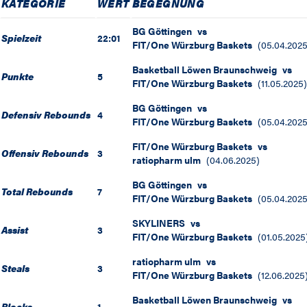
KATEGORIE
WERT
BEGEGNUNG
BG Göttingen
vs
Spielzeit
22:01
FIT/One Würzburg Baskets
(
05.04.202
Basketball Löwen Braunschweig
vs
Punkte
5
FIT/One Würzburg Baskets
(
11.05.2025
)
BG Göttingen
vs
Defensiv Rebounds
4
FIT/One Würzburg Baskets
(
05.04.202
FIT/One Würzburg Baskets
vs
Offensiv Rebounds
3
ratiopharm ulm
(
04.06.2025
)
BG Göttingen
vs
Total Rebounds
7
FIT/One Würzburg Baskets
(
05.04.202
SKYLINERS
vs
Assist
3
FIT/One Würzburg Baskets
(
01.05.2025
ratiopharm ulm
vs
Steals
3
FIT/One Würzburg Baskets
(
12.06.2025
Basketball Löwen Braunschweig
vs
Blocks
1