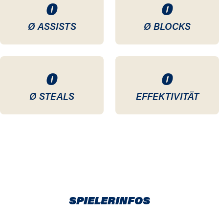
0
0
Ø ASSISTS
Ø BLOCKS
0
0
Ø STEALS
EFFEKTIVITÄT
SPIELERINFOS