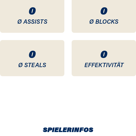
0
0
Ø ASSISTS
Ø BLOCKS
0
0
Ø STEALS
EFFEKTIVITÄT
SPIELERINFOS