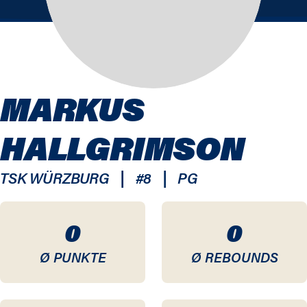
MARKUS
HALLGRIMSON
|
|
TSK WÜRZBURG
#
8
PG
0
0
Ø PUNKTE
Ø REBOUNDS