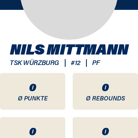
NILS MITTMANN
|
|
TSK WÜRZBURG
#
12
PF
0
0
Ø PUNKTE
Ø REBOUNDS
0
0