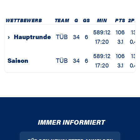
WETTBEWERB
TEAM
G
GS
MIN
PTS
2PM
589:12
106
13
›
Hauptrunde
TÜB
34
6
17:20
3.1
0.4
589:12
106
13
Saison
TÜB
34
6
17:20
3.1
0.4
IMMER INFORMIERT