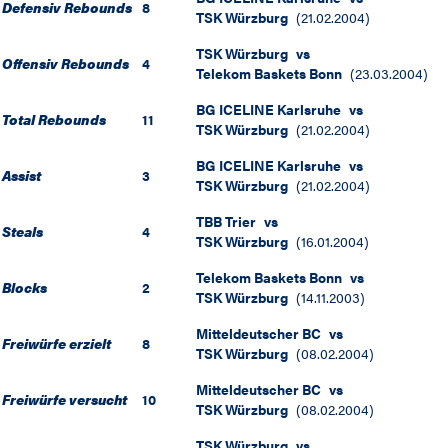
Defensiv Rebounds
8
TSK Würzburg
(
21.02.2004
)
TSK Würzburg
vs
Offensiv Rebounds
4
Telekom Baskets Bonn
(
23.03.2004
)
BG ICELINE Karlsruhe
vs
Total Rebounds
11
TSK Würzburg
(
21.02.2004
)
BG ICELINE Karlsruhe
vs
Assist
3
TSK Würzburg
(
21.02.2004
)
TBB Trier
vs
Steals
4
TSK Würzburg
(
16.01.2004
)
Telekom Baskets Bonn
vs
Blocks
2
TSK Würzburg
(
14.11.2003
)
Mitteldeutscher BC
vs
Freiwürfe erzielt
8
TSK Würzburg
(
08.02.2004
)
Mitteldeutscher BC
vs
Freiwürfe versucht
10
TSK Würzburg
(
08.02.2004
)
TSK Würzburg
vs