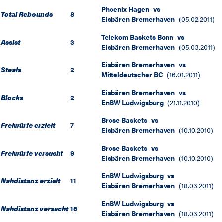
Phoenix Hagen
vs
Total Rebounds
8
Eisbären Bremerhaven
(
05.02.2011
)
Telekom Baskets Bonn
vs
Assist
3
Eisbären Bremerhaven
(
05.03.2011
)
Eisbären Bremerhaven
vs
Steals
2
Mitteldeutscher BC
(
16.01.2011
)
Eisbären Bremerhaven
vs
Blocks
2
EnBW Ludwigsburg
(
21.11.2010
)
Brose Baskets
vs
Freiwürfe erzielt
7
Eisbären Bremerhaven
(
10.10.2010
)
Brose Baskets
vs
Freiwürfe versucht
9
Eisbären Bremerhaven
(
10.10.2010
)
EnBW Ludwigsburg
vs
Nahdistanz erzielt
11
Eisbären Bremerhaven
(
18.03.2011
)
EnBW Ludwigsburg
vs
Nahdistanz versucht
16
Eisbären Bremerhaven
(
18.03.2011
)