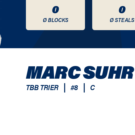
0
0
Ø BLOCKS
Ø STEALS
MARC SUHR
|
|
TBB TRIER
#
8
C