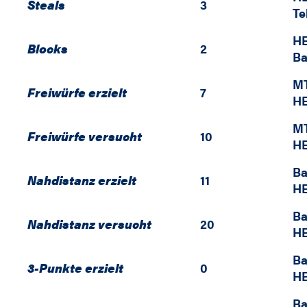
Steals
3
Te
HE
Blocks
2
Ba
MT
Freiwürfe erzielt
7
HE
MT
Freiwürfe versucht
10
HE
Ba
Nahdistanz erzielt
11
HE
Ba
Nahdistanz versucht
20
HE
Ba
3-Punkte erzielt
0
HE
Ba