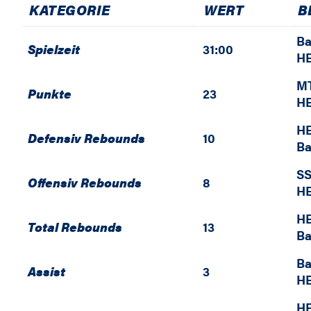
KATEGORIE
WERT
B
Ba
Spielzeit
31:00
HE
MT
Punkte
23
HE
HE
Defensiv Rebounds
10
Ba
SS
Offensiv Rebounds
8
HE
HE
Total Rebounds
13
Ba
Ba
Assist
3
HE
HE