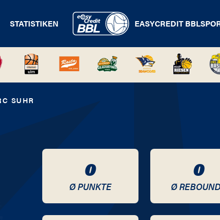
STATISTIKEN
EASYCREDIT BBL
SPO
RC SUHR
0
0
Ø PUNKTE
Ø REBOUN