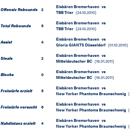
Eisbären Bremerhaven
vs
Offensiv Rebounds
2
TBB Trier
(
24.10.2010
)
Eisbären Bremerhaven
vs
Total Rebounds
5
TBB Trier
(
24.10.2010
)
Eisbären Bremerhaven
vs
Assist
4
Gloria GIANTS Düsseldorf
(
01.10.2010
)
Eisbären Bremerhaven
vs
Steals
2
Mitteldeutscher BC
(
16.01.2011
)
Eisbären Bremerhaven
vs
Blocks
0
Mitteldeutscher BC
(
16.01.2011
)
Eisbären Bremerhaven
vs
Freiwürfe erzielt
5
New Yorker Phantoms Braunschweig
(
Eisbären Bremerhaven
vs
Freiwürfe versucht
6
New Yorker Phantoms Braunschweig
(
Eisbären Bremerhaven
vs
Nahdistanz erzielt
4
New Yorker Phantoms Braunschweig
(