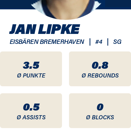
JAN LIPKE
|
|
EISBÄREN BREMERHAVEN
#
4
SG
3.5
0.8
Ø PUNKTE
Ø REBOUNDS
0.5
0
Ø ASSISTS
Ø BLOCKS