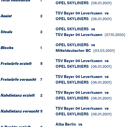
OPEL SKYLINERS
(
06.01.2001
)
TSV Bayer 04 Leverkusen
vs
Assist
2
OPEL SKYLINERS
(
06.01.2001
)
OPEL SKYLINERS
vs
Steals
2
TSV Bayer 04 Leverkusen
(
07.10.2000
)
OPEL SKYLINERS
vs
Blocks
1
Mitteldeutscher BC
(
03.03.2001
)
TSV Bayer 04 Leverkusen
vs
Freiwürfe erzielt
5
OPEL SKYLINERS
(
06.01.2001
)
TSV Bayer 04 Leverkusen
vs
Freiwürfe versucht
7
OPEL SKYLINERS
(
06.01.2001
)
TSV Bayer 04 Leverkusen
vs
Nahdistanz erzielt
2
OPEL SKYLINERS
(
06.01.2001
)
TSV Bayer 04 Leverkusen
vs
Nahdistanz versucht
5
OPEL SKYLINERS
(
06.01.2001
)
Alba Berlin
vs
3-Punkte erzielt
2