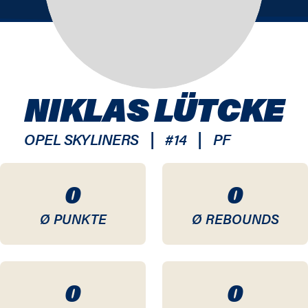
NIKLAS LÜTCKE
|
|
OPEL SKYLINERS
#
14
PF
0
0
Ø PUNKTE
Ø REBOUNDS
0
0