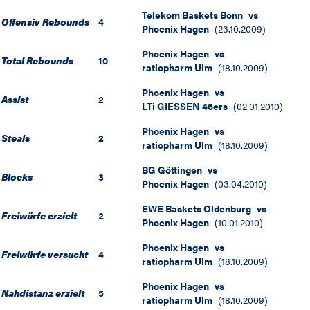
Telekom Baskets Bonn
vs
Offensiv Rebounds
4
Phoenix Hagen
(
23.10.2009
)
Phoenix Hagen
vs
Total Rebounds
10
ratiopharm Ulm
(
18.10.2009
)
Phoenix Hagen
vs
Assist
2
LTi GIESSEN 46ers
(
02.01.2010
)
Phoenix Hagen
vs
Steals
2
ratiopharm Ulm
(
18.10.2009
)
BG Göttingen
vs
Blocks
3
Phoenix Hagen
(
03.04.2010
)
EWE Baskets Oldenburg
vs
Freiwürfe erzielt
2
Phoenix Hagen
(
10.01.2010
)
Phoenix Hagen
vs
Freiwürfe versucht
4
ratiopharm Ulm
(
18.10.2009
)
Phoenix Hagen
vs
Nahdistanz erzielt
5
ratiopharm Ulm
(
18.10.2009
)