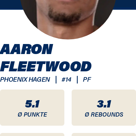
AARON
FLEETWOOD
|
|
PHOENIX HAGEN
#
14
PF
5.1
3.1
Ø PUNKTE
Ø REBOUNDS