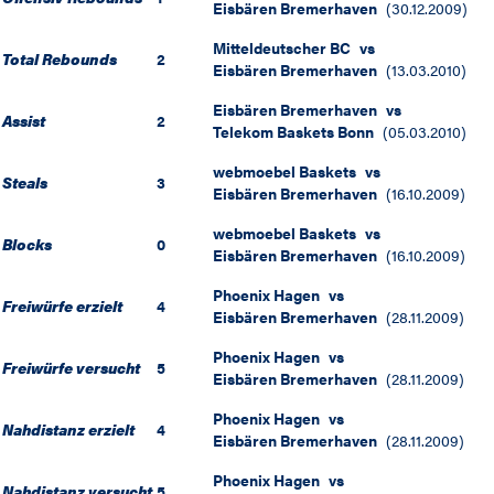
Eisbären Bremerhaven
(
30.12.2009
)
Mitteldeutscher BC
vs
Total Rebounds
2
Eisbären Bremerhaven
(
13.03.2010
)
Eisbären Bremerhaven
vs
Assist
2
Telekom Baskets Bonn
(
05.03.2010
)
webmoebel Baskets
vs
Steals
3
Eisbären Bremerhaven
(
16.10.2009
)
webmoebel Baskets
vs
Blocks
0
Eisbären Bremerhaven
(
16.10.2009
)
Phoenix Hagen
vs
Freiwürfe erzielt
4
Eisbären Bremerhaven
(
28.11.2009
)
Phoenix Hagen
vs
Freiwürfe versucht
5
Eisbären Bremerhaven
(
28.11.2009
)
Phoenix Hagen
vs
Nahdistanz erzielt
4
Eisbären Bremerhaven
(
28.11.2009
)
Phoenix Hagen
vs
Nahdistanz versucht
5