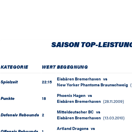
SAISON TOP-LEISTUN
KATEGORIE
WERT
BEGEGNUNG
Eisbären Bremerhaven
vs
Spielzeit
22:15
New Yorker Phantoms Braunschweig
(
Phoenix Hagen
vs
Punkte
18
Eisbären Bremerhaven
(
28.11.2009
)
Mitteldeutscher BC
vs
Defensiv Rebounds
2
Eisbären Bremerhaven
(
13.03.2010
)
Artland Dragons
vs
Offensiv Rebounds
1