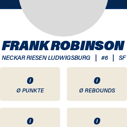
FRANK ROBINSON
|
|
NECKAR RIESEN LUDWIGSBURG
#
6
SF
0
0
Ø PUNKTE
Ø REBOUNDS
0
0