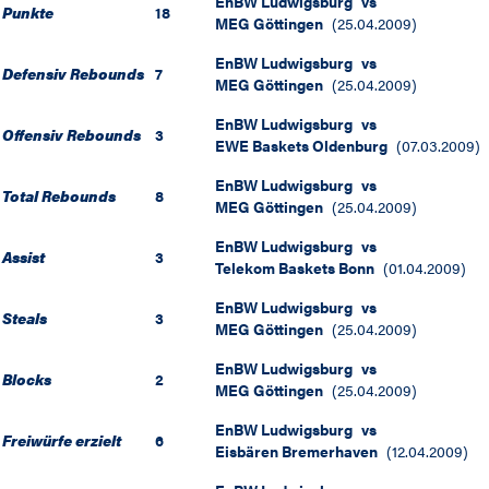
EnBW Ludwigsburg
vs
Punkte
18
MEG Göttingen
(
25.04.2009
)
EnBW Ludwigsburg
vs
Defensiv Rebounds
7
MEG Göttingen
(
25.04.2009
)
EnBW Ludwigsburg
vs
Offensiv Rebounds
3
EWE Baskets Oldenburg
(
07.03.2009
)
EnBW Ludwigsburg
vs
Total Rebounds
8
MEG Göttingen
(
25.04.2009
)
EnBW Ludwigsburg
vs
Assist
3
Telekom Baskets Bonn
(
01.04.2009
)
EnBW Ludwigsburg
vs
Steals
3
MEG Göttingen
(
25.04.2009
)
EnBW Ludwigsburg
vs
Blocks
2
MEG Göttingen
(
25.04.2009
)
EnBW Ludwigsburg
vs
Freiwürfe erzielt
6
Eisbären Bremerhaven
(
12.04.2009
)