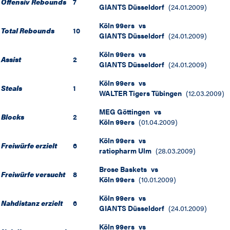
Offensiv Rebounds
7
GIANTS Düsseldorf
(
24.01.2009
)
Köln 99ers
vs
Total Rebounds
10
GIANTS Düsseldorf
(
24.01.2009
)
Köln 99ers
vs
Assist
2
GIANTS Düsseldorf
(
24.01.2009
)
Köln 99ers
vs
Steals
1
WALTER Tigers Tübingen
(
12.03.2009
)
MEG Göttingen
vs
Blocks
2
Köln 99ers
(
01.04.2009
)
Köln 99ers
vs
Freiwürfe erzielt
6
ratiopharm Ulm
(
28.03.2009
)
Brose Baskets
vs
Freiwürfe versucht
8
Köln 99ers
(
10.01.2009
)
Köln 99ers
vs
Nahdistanz erzielt
6
GIANTS Düsseldorf
(
24.01.2009
)
Köln 99ers
vs