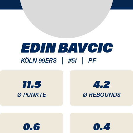
EDIN BAVCIC
|
|
KÖLN 99ERS
#
51
PF
11.5
4.2
Ø PUNKTE
Ø REBOUNDS
0.6
0.4