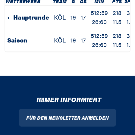
WETTBEWERB
TEAM
G
GS
MIN
PTS
2P
512:59
218
35
›
Hauptrunde
KÖL
19
17
26:60
11.5
1.8
512:59
218
35
Saison
KÖL
19
17
26:60
11.5
1.8
IMMER INFORMIERT
FÜR DEN NEWSLETTER ANMELDEN