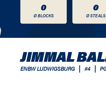
0
0
Ø BLOCKS
Ø STEALS
JIMMAL BAL
|
|
ENBW LUDWIGSBURG
#
4
P