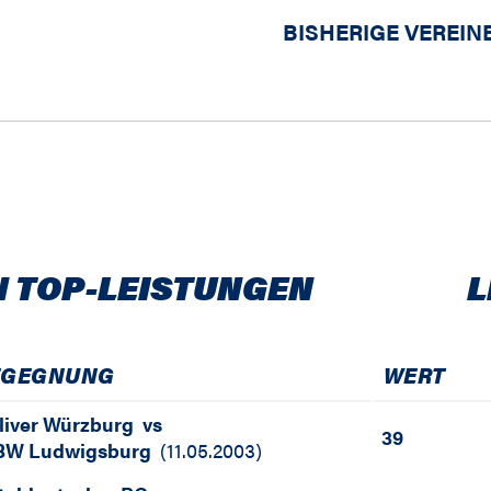
BISHERIGE VEREIN
N TOP-LEISTUNGEN
L
EGEGNUNG
WERT
liver Würzburg
vs
39
BW Ludwigsburg
(
11.05.2003
)