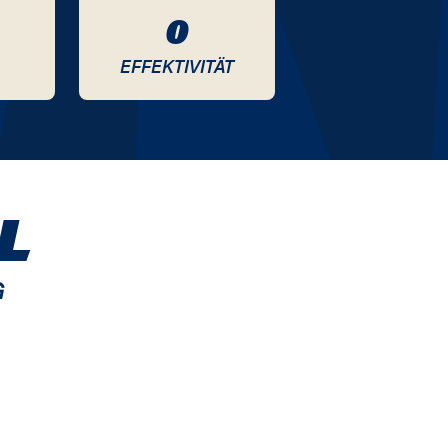
0
EFFEKTIVITÄT
L
G