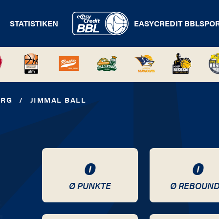
STATISTIKEN
EASYCREDIT BBL
SPO
URG
/
JIMMAL BALL
0
0
Ø PUNKTE
Ø REBOUN