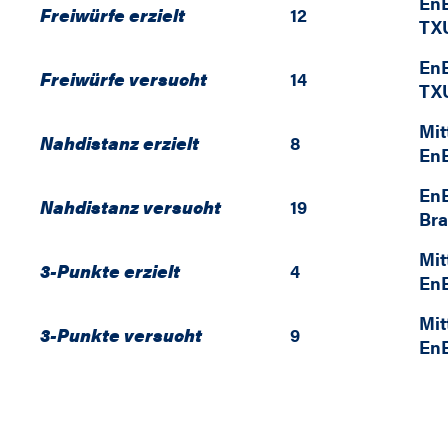
En
Freiwürfe erzielt
12
TXU
En
Freiwürfe versucht
14
TXU
Mit
Nahdistanz erzielt
8
En
En
Nahdistanz versucht
19
Br
Mit
3-Punkte erzielt
4
En
Mit
3-Punkte versucht
9
En