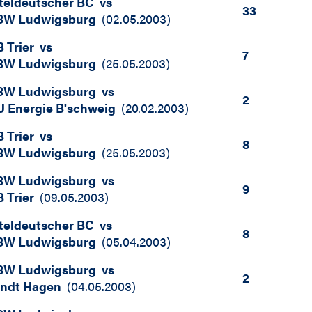
teldeutscher BC
vs
33
BW Ludwigsburg
(
02.05.2003
)
 Trier
vs
7
BW Ludwigsburg
(
25.05.2003
)
BW Ludwigsburg
vs
2
 Energie B'schweig
(
20.02.2003
)
 Trier
vs
8
BW Ludwigsburg
(
25.05.2003
)
BW Ludwigsburg
vs
9
 Trier
(
09.05.2003
)
teldeutscher BC
vs
8
BW Ludwigsburg
(
05.04.2003
)
BW Ludwigsburg
vs
2
andt Hagen
(
04.05.2003
)