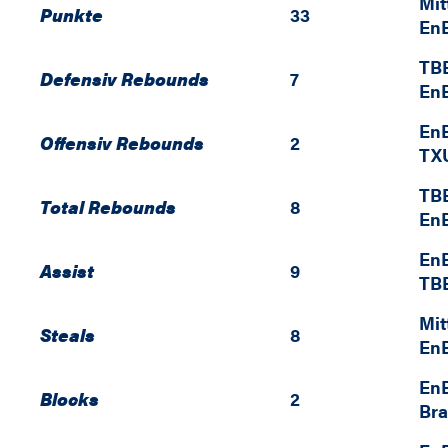
Mit
Punkte
33
En
TBB
Defensiv Rebounds
7
En
En
Offensiv Rebounds
2
TXU
TBB
Total Rebounds
8
En
En
Assist
9
TBB
Mit
Steals
8
En
En
Blocks
2
Br