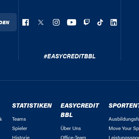
DEN
#EASYCREDITBBL
STATISTIKEN
EASYCREDIT
SPORTEN
BBL
&
Teams
Ausbildungsf
Spieler
Über Uns
Move Your Sp
Historie
Office-Team
Leistungsspo