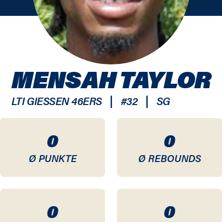
MENSAH TAYLOR
|
|
LTI GIESSEN 46ERS
#
32
SG
0
0
Ø PUNKTE
Ø REBOUNDS
0
0