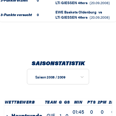
3-Punkte erzielt
0
LTi GIESSEN 46ers
(
20.09.2008
)
EWE Baskets Oldenburg
vs
3-Punkte versucht
0
LTi GIESSEN 46ers
(
20.09.2008
)
SAISONSTATISTIK
Saison 2008 / 2009
WETTBEWERB
TEAM
G
GS
MIN
PTS
2PM
2P
01:45
0
0
0
›
Hauptrunde
GIE
1
0