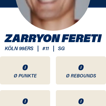
ZARRYON FERETI
|
|
KÖLN 99ERS
#
11
SG
0
0
Ø PUNKTE
Ø REBOUNDS
0
0