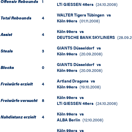
Offensiv Rebounds
1
LTi GIESSEN 46ers
(
24.10.2008
)
WALTER Tigers Tübingen
vs
Total Rebounds
4
Köln 99ers
(
01.11.2008
)
Köln 99ers
vs
Assist
4
DEUTSCHE BANK SKYLINERS
(
28.09.
GIANTS Düsseldorf
vs
Steals
3
Köln 99ers
(
20.09.2008
)
GIANTS Düsseldorf
vs
Blocks
0
Köln 99ers
(
20.09.2008
)
Artland Dragons
vs
Freiwürfe erzielt
4
Köln 99ers
(
19.10.2008
)
Köln 99ers
vs
Freiwürfe versucht
8
LTi GIESSEN 46ers
(
24.10.2008
)
Köln 99ers
vs
Nahdistanz erzielt
4
ALBA Berlin
(
12.10.2008
)
Köln 99ers
vs