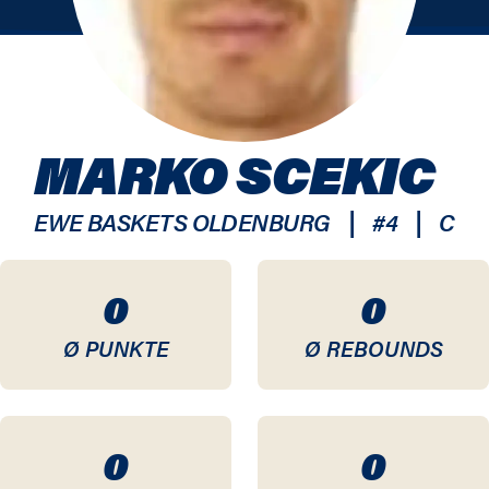
MARKO SCEKIC
|
|
EWE BASKETS OLDENBURG
#
4
C
0
0
Ø PUNKTE
Ø REBOUNDS
0
0