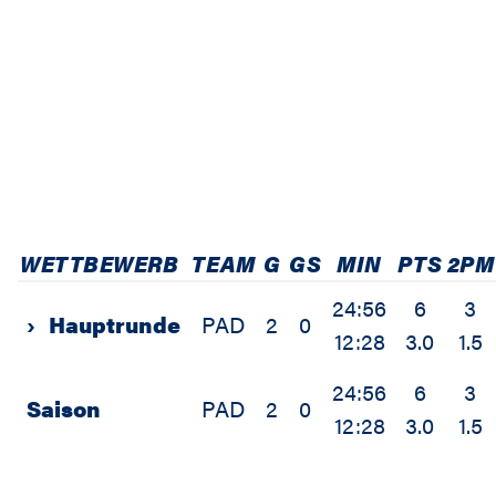
WETTBEWERB
TEAM
G
GS
MIN
PTS
2PM
24:56
6
3
›
Hauptrunde
PAD
2
0
12:28
3.0
1.5
24:56
6
3
Saison
PAD
2
0
12:28
3.0
1.5