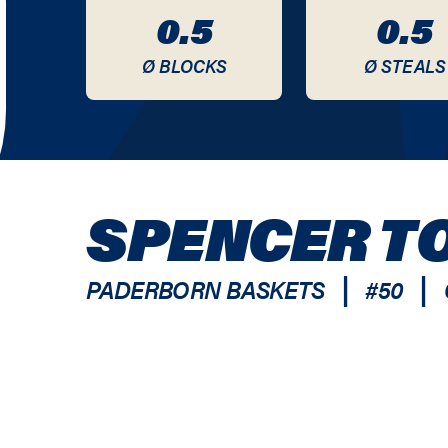
0.5
0.5
Ø BLOCKS
Ø STEALS
SPENCER T
|
|
PADERBORN BASKETS
#
50