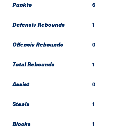
Punkte
6
Defensiv Rebounds
1
Offensiv Rebounds
0
Total Rebounds
1
Assist
0
Steals
1
Blocks
1