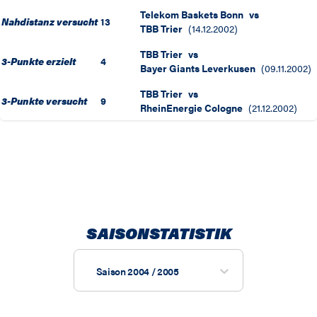
Telekom Baskets Bonn
vs
Nahdistanz versucht
13
TBB Trier
(
14.12.2002
)
TBB Trier
vs
3-Punkte erzielt
4
Bayer Giants Leverkusen
(
09.11.2002
)
TBB Trier
vs
3-Punkte versucht
9
RheinEnergie Cologne
(
21.12.2002
)
SAISONSTATISTIK
Saison 2004 / 2005