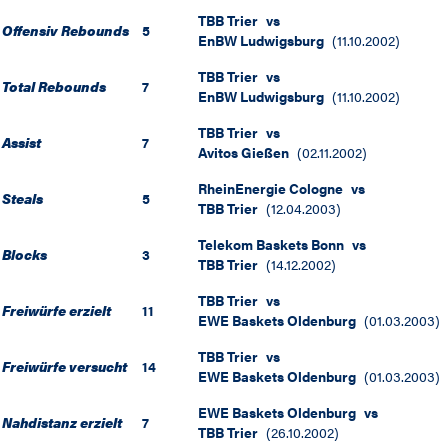
TBB Trier
vs
Offensiv Rebounds
5
EnBW Ludwigsburg
(
11.10.2002
)
TBB Trier
vs
Total Rebounds
7
EnBW Ludwigsburg
(
11.10.2002
)
TBB Trier
vs
Assist
7
Avitos Gießen
(
02.11.2002
)
RheinEnergie Cologne
vs
Steals
5
TBB Trier
(
12.04.2003
)
Telekom Baskets Bonn
vs
Blocks
3
TBB Trier
(
14.12.2002
)
TBB Trier
vs
Freiwürfe erzielt
11
EWE Baskets Oldenburg
(
01.03.2003
)
TBB Trier
vs
Freiwürfe versucht
14
EWE Baskets Oldenburg
(
01.03.2003
)
EWE Baskets Oldenburg
vs
Nahdistanz erzielt
7
TBB Trier
(
26.10.2002
)