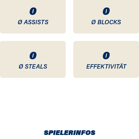
0
0
Ø ASSISTS
Ø BLOCKS
0
0
Ø STEALS
EFFEKTIVITÄT
SPIELERINFOS