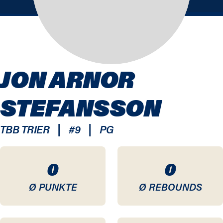
JON ARNOR
STEFANSSON
|
|
TBB TRIER
#
9
PG
0
0
Ø PUNKTE
Ø REBOUNDS