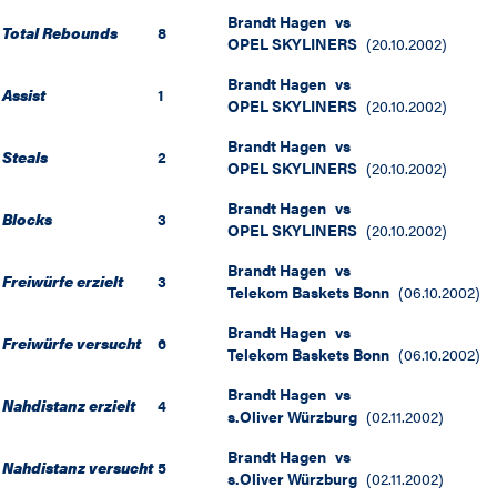
Brandt Hagen
vs
Total Rebounds
8
OPEL SKYLINERS
(
20.10.2002
)
Brandt Hagen
vs
Assist
1
OPEL SKYLINERS
(
20.10.2002
)
Brandt Hagen
vs
Steals
2
OPEL SKYLINERS
(
20.10.2002
)
Brandt Hagen
vs
Blocks
3
OPEL SKYLINERS
(
20.10.2002
)
Brandt Hagen
vs
Freiwürfe erzielt
3
Telekom Baskets Bonn
(
06.10.2002
)
Brandt Hagen
vs
Freiwürfe versucht
6
Telekom Baskets Bonn
(
06.10.2002
)
Brandt Hagen
vs
Nahdistanz erzielt
4
s.Oliver Würzburg
(
02.11.2002
)
Brandt Hagen
vs
Nahdistanz versucht
5
s.Oliver Würzburg
(
02.11.2002
)