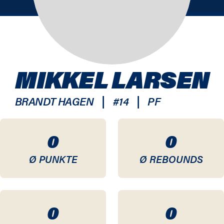
MIKKEL LARSEN
|
|
BRANDT HAGEN
#
14
PF
0
0
Ø PUNKTE
Ø REBOUNDS
0
0