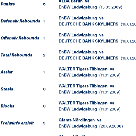
ALBA Berlin
vs
Punkte
6
EnBW Ludwigsburg
(
15.03.2009
)
EnBW Ludwigsburg
vs
Defensiv Rebounds
1
DEUTSCHE BANK SKYLINERS
(
16.01.2
EnBW Ludwigsburg
vs
Offensiv Rebounds
1
DEUTSCHE BANK SKYLINERS
(
16.01.2
EnBW Ludwigsburg
vs
Total Rebounds
2
DEUTSCHE BANK SKYLINERS
(
16.01.2
WALTER Tigers Tübingen
vs
Assist
1
EnBW Ludwigsburg
(
11.01.2009
)
WALTER Tigers Tübingen
vs
Steals
0
EnBW Ludwigsburg
(
11.01.2009
)
WALTER Tigers Tübingen
vs
Blocks
0
EnBW Ludwigsburg
(
11.01.2009
)
Giants Nördlingen
vs
Freiwürfe erzielt
3
EnBW Ludwigsburg
(
20.09.2008
)