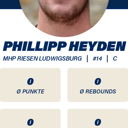
PHILLIPP HEYDEN
|
|
MHP RIESEN LUDWIGSBURG
#
14
C
0
0
Ø PUNKTE
Ø REBOUNDS
0
0