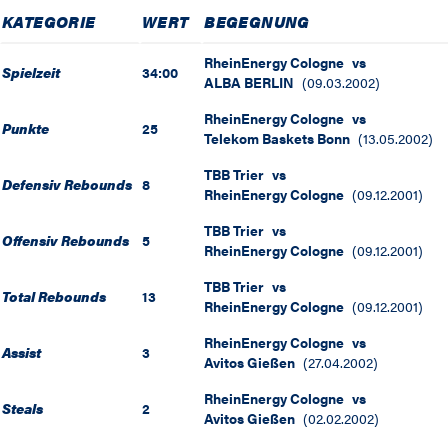
KATEGORIE
WERT
BEGEGNUNG
RheinEnergy Cologne
vs
Spielzeit
34:00
ALBA BERLIN
(
09.03.2002
)
RheinEnergy Cologne
vs
Punkte
25
Telekom Baskets Bonn
(
13.05.2002
)
TBB Trier
vs
Defensiv Rebounds
8
RheinEnergy Cologne
(
09.12.2001
)
TBB Trier
vs
Offensiv Rebounds
5
RheinEnergy Cologne
(
09.12.2001
)
TBB Trier
vs
Total Rebounds
13
RheinEnergy Cologne
(
09.12.2001
)
RheinEnergy Cologne
vs
Assist
3
Avitos Gießen
(
27.04.2002
)
RheinEnergy Cologne
vs
Steals
2
Avitos Gießen
(
02.02.2002
)