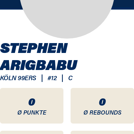
STEPHEN
ARIGBABU
|
|
KÖLN 99ERS
#
12
C
0
0
Ø PUNKTE
Ø REBOUNDS