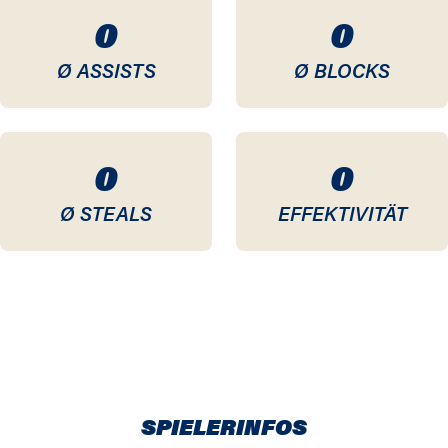
0
0
Ø ASSISTS
Ø BLOCKS
0
0
Ø STEALS
EFFEKTIVITÄT
SPIELERINFOS