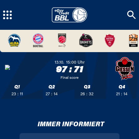
13.10.
15:00
Uhr
97
:
71
Final score
Q1
Q2
Q3
Q4
23 : 11
27 : 14
26 : 32
21 : 14
IMMER INFORMIERT