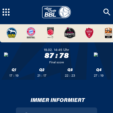
19.02.
14:45
Uhr
87
:
78
Final score
Q1
Q2
Q3
Q4
17 : 19
21 : 17
22 : 23
27 : 19
IMMER INFORMIERT