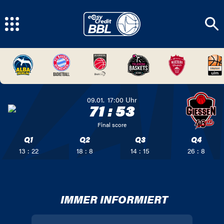
09.01.
17:00
Uhr
71
:
53
Final score
Q1
Q2
Q3
Q4
13 : 22
18 : 8
14 : 15
26 : 8
IMMER INFORMIERT