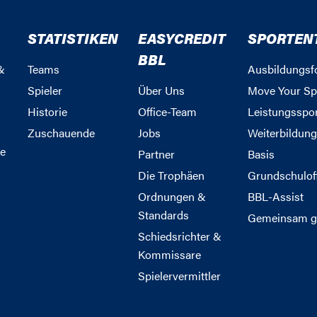
STATISTIKEN
EASYCREDIT
SPORTEN
BBL
&
Teams
Ausbildungsf
Spieler
Über Uns
Move Your Sp
Historie
Office-Team
Leistungsspo
Zuschauende
Jobs
Weiterbildun
e
Partner
Basis
Die Trophäen
Grundschulof
Ordnungen &
BBL-Assist
Standards
Gemeinsam g
Schiedsrichter &
Kommissare
Spielervermittler