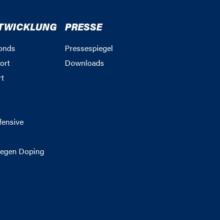
TWICKLUNG
PRESSE
onds
Pressespiegel
ort
Downloads
rt
g
fensive
egen Doping