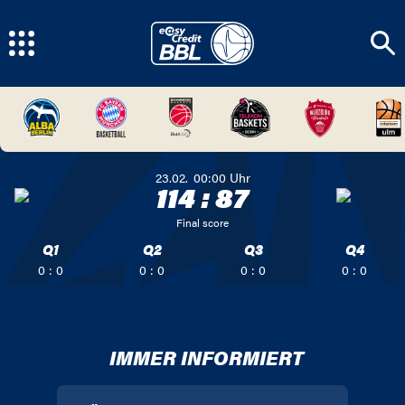
23.02.
00:00
Uhr
114
:
87
Final score
Q1
Q2
Q3
Q4
0 : 0
0 : 0
0 : 0
0 : 0
IMMER INFORMIERT