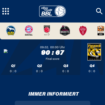
09.02.
00:00
Uhr
90
:
67
Final score
Q1
Q2
Q3
Q4
0 : 0
0 : 0
0 : 0
0 : 0
IMMER INFORMIERT