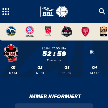
25.04.
17:00
Uhr
52
:
59
Final score
Q1
Q2
Q3
Q4
6 : 14
17 : 11
15 : 17
14 : 17
IMMER INFORMIERT