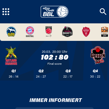
20.03.
20:00
Uhr
102
:
80
Final score
Q1
Q2
Q3
Q4
26 : 14
24 : 27
22 : 17
30 : 22
IMMER INFORMIERT