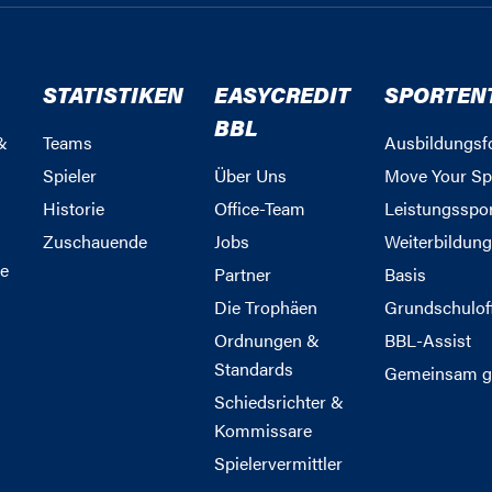
STATISTIKEN
EASYCREDIT
SPORTEN
BBL
&
Teams
Ausbildungsf
Spieler
Über Uns
Move Your Sp
Historie
Office-Team
Leistungsspo
Zuschauende
Jobs
Weiterbildun
e
Partner
Basis
Die Trophäen
Grundschulof
Ordnungen &
BBL-Assist
Standards
Gemeinsam g
Schiedsrichter &
Kommissare
Spielervermittler