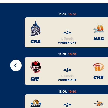
10.09.
18:30
-
:
-
BER
HAG
1. Runde
CRA
VORBERICHT
12.09.
18:30
-
:
-
BER
1. Runde
CHE
GIE
VORBERICHT
13.09.
16:30
-
:
-
BER