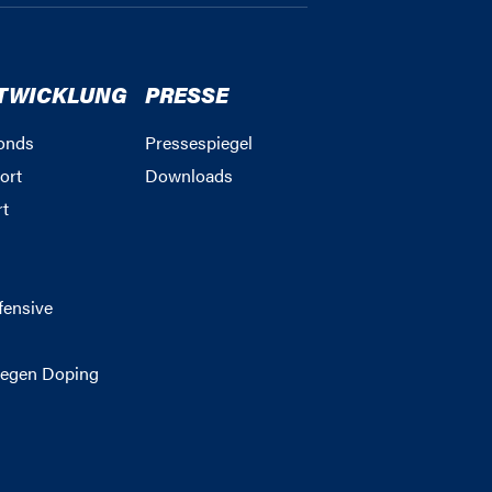
TWICKLUNG
PRESSE
onds
Pressespiegel
ort
Downloads
rt
g
fensive
egen Doping