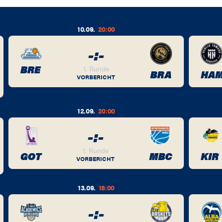
10.09.
20:00
-
:
-
BRE
1. Runde
BRA
HA
VORBERICHT
12.09.
20:00
-
:
-
1. Runde
GOT
MBC
KIR
VORBERICHT
13.09.
18:00
-
:
-