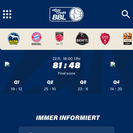
22.11.
18:00
Uhr
81
:
48
Final score
Q1
Q2
Q3
Q4
19 : 12
25 : 10
23 : 6
14 : 20
IMMER INFORMIERT