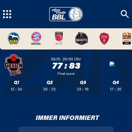
09.10.
20:00
Uhr
77
:
83
Final score
Q1
Q2
Q3
Q4
12 : 24
25 : 23
23 : 16
17 : 20
IMMER INFORMIERT