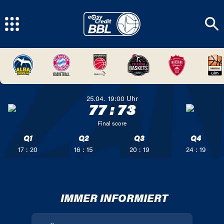
25.04.
19:00
Uhr
77
:
73
Final score
Q1
Q2
Q3
Q4
17 : 20
16 : 15
20 : 19
24 : 19
IMMER INFORMIERT