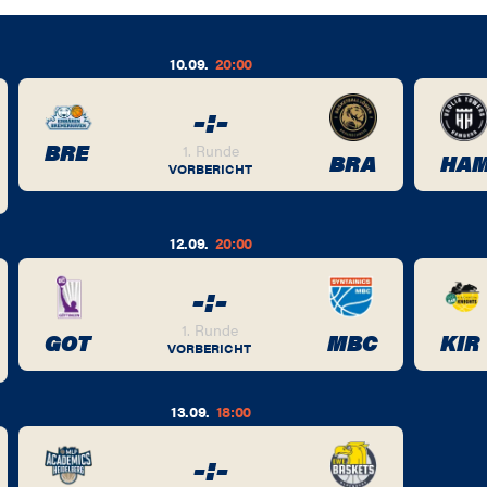
10.09.
20:00
-
:
-
BRE
1. Runde
BRA
HA
VORBERICHT
12.09.
20:00
-
:
-
1. Runde
GOT
MBC
KIR
VORBERICHT
13.09.
18:00
-
:
-