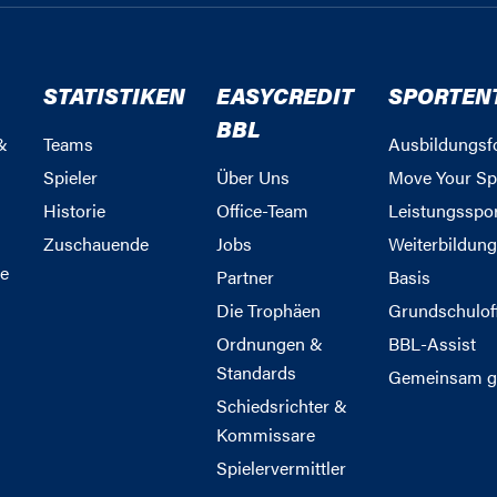
STATISTIKEN
EASYCREDIT
SPORTEN
BBL
&
Teams
Ausbildungsf
Spieler
Über Uns
Move Your Sp
Historie
Office-Team
Leistungsspo
Zuschauende
Jobs
Weiterbildun
e
Partner
Basis
Die Trophäen
Grundschulof
Ordnungen &
BBL-Assist
Standards
Gemeinsam g
Schiedsrichter &
Kommissare
Spielervermittler