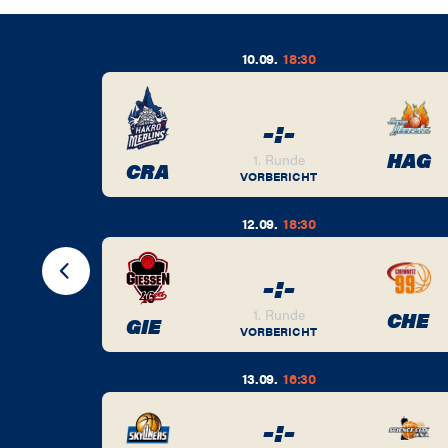
10.09.
18:30
-
:
-
BER
HAG
1. Runde
CRA
VORBERICHT
12.09.
18:30
-
:
-
BER
1. Runde
CHE
GIE
VORBERICHT
13.09.
16:30
-
:
-
BER