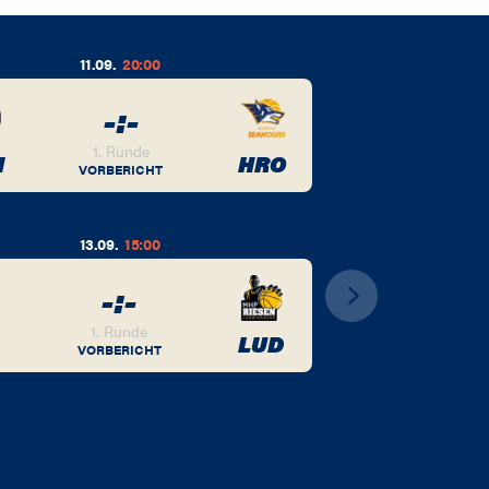
11.09.
20:00
-
:
-
1. Runde
M
HRO
VORBERICHT
13.09.
15:00
-
:
-
1. Runde
LUD
VORBERICHT