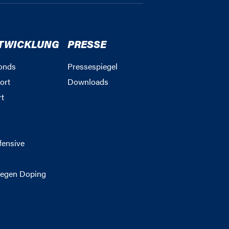
TWICKLUNG
PRESSE
onds
Pressespiegel
ort
Downloads
rt
g
fensive
egen Doping