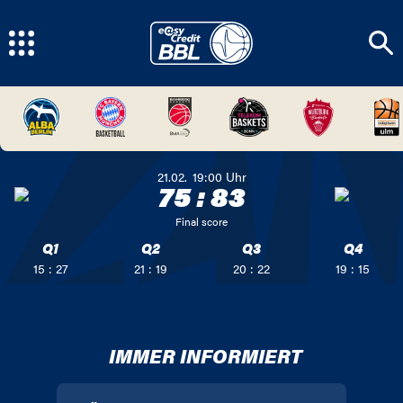
21.02.
19:00
Uhr
75
:
83
Final score
Q1
Q2
Q3
Q4
15 : 27
21 : 19
20 : 22
19 : 15
IMMER INFORMIERT