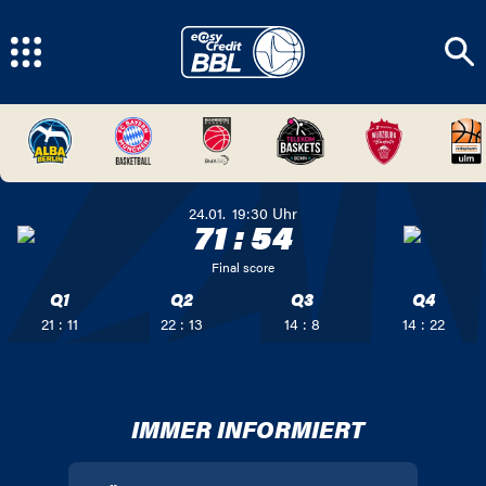
24.01.
19:30
Uhr
71
:
54
Final score
Q1
Q2
Q3
Q4
21 : 11
22 : 13
14 : 8
14 : 22
IMMER INFORMIERT