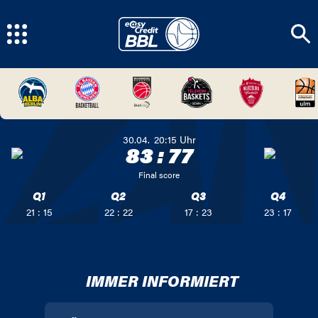
30.04.
20:15
Uhr
83
:
77
Final score
Q1
Q2
Q3
Q4
21 : 15
22 : 22
17 : 23
23 : 17
IMMER INFORMIERT