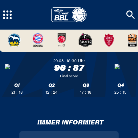
29.03.
18:30
Uhr
96
:
87
Final score
Q1
Q2
Q3
Q4
21 : 18
12 : 24
17 : 18
25 : 15
IMMER INFORMIERT