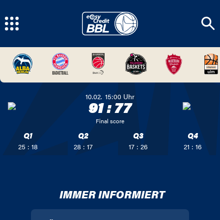
10.02.
15:00
Uhr
91
:
77
Final score
Q1
Q2
Q3
Q4
25 : 18
28 : 17
17 : 26
21 : 16
IMMER INFORMIERT